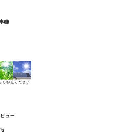
事業
トビュー
撮