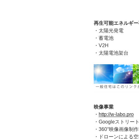
再生可能エネルギー
・太陽光発電
・蓄電池
・V2H
・太陽電池架台
映像事業
・
http://w-labo.pro
・Googleストリー
・360°映像画像制作
・ドローンによる空