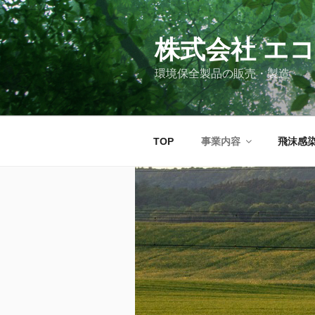
コ
ン
株式会社 エ
テ
ン
環境保全製品の販売・製造
ツ
へ
ス
キ
TOP
事業内容
飛沫感
ッ
プ