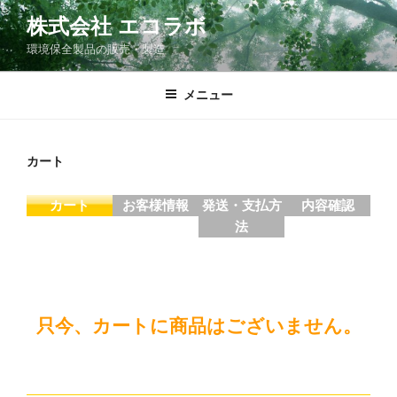
コ
株式会社 エコラボ
ン
環境保全製品の販売・製造
テ
ン
ツ
メニュー
へ
ス
キ
カート
ッ
プ
カート
お客様情報
発送・支払方
内容確認
法
只今、カートに商品はございません。